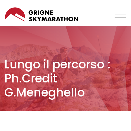
Salta
al
contenuto
principale
Lungo il percorso :
Ph.Credit
G.Meneghello