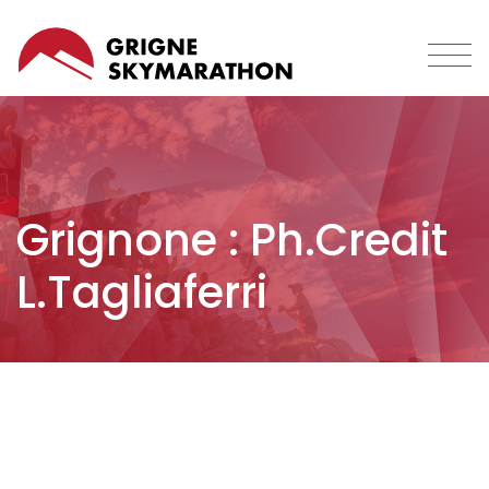
Salta
al
contenuto
principale
Grignone : Ph.Credit
L.Tagliaferri