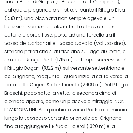
fino al Buco di Grigna (o Bocchetta di Campione),
dal quale, piegando a sinistra, si punta il Rifugio Elisa
(1518 m), una picchiata non sempre agevole. Un
bellissimo sentiero, in alcuni tratti attrezzato con
catene e corde fisse, porta ad una forcella tra il
Sasso dei Carbonari e il Sasso Cavallo (Val Cassina),
storiche pareti che si affacciano sul lago di Como, e
da qui al Rifugio Bietti (1715 m). La tappa successiva è
il Rifugio Bogani (1822 m), sul versante settentrionale
del Grignone, raggiunto il quale inizia la salita verso la
cima della Grigna Settentrionale (2409 m). Dal Rifugio
Brioschi, poco sotto la vetta, la seconda cima di
giornata appare, come un piacevole miraggio. NON
E’ ANCORA FINITA: la picchiata verso Pasturo comincia
lungo lo scosceso versante orientale del Grignone
fino a raggiungere il Rifugio Pialeral (1320 m) e la