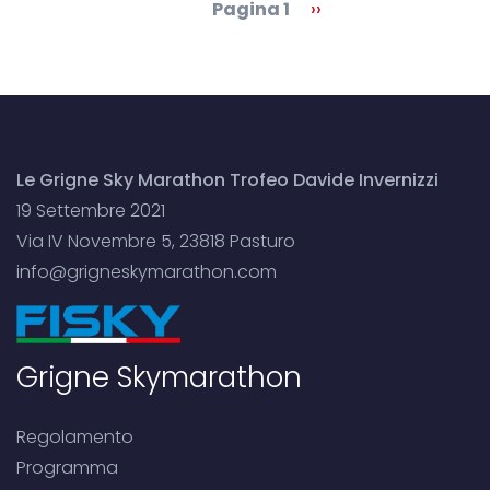
Paginazione
Pagina 1
Pagina
››
successiva
Le Grigne Sky Marathon Trofeo Davide Invernizzi
19 Settembre 2021
Via IV Novembre 5, 23818 Pasturo
info@grigneskymarathon.com
Grigne Skymarathon
Regolamento
Programma