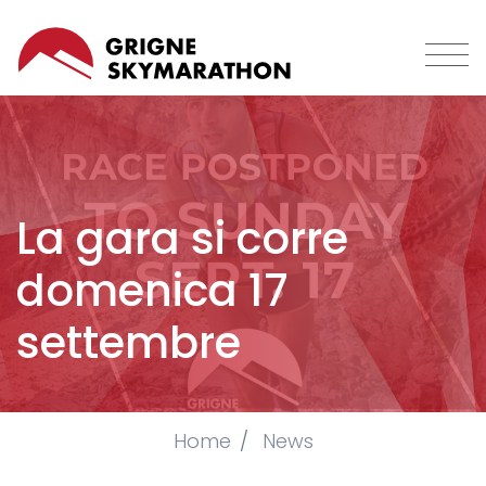
Salta
al
contenuto
principale
La gara si corre
domenica 17
settembre
Briciole
Home
News
di