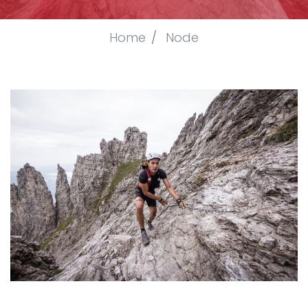
Breadcrumb
Home
Node