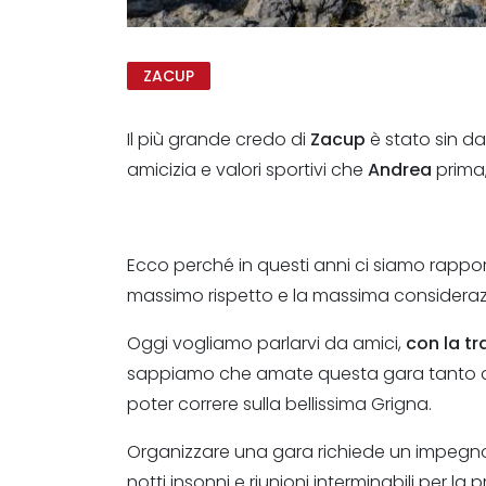
ZACUP
Il più grande credo di
Zacup
è stato sin dal
amicizia e valori sportivi che
Andrea
prima
Ecco perché in questi anni ci siamo rapportat
massimo rispetto e la massima consideraz
Oggi vogliamo parlarvi da amici,
con la tr
sappiamo che amate questa gara tanto qu
poter correre sulla bellissima Grigna.
Organizzare una gara richiede un impegno
notti insonni e riunioni interminabili per la