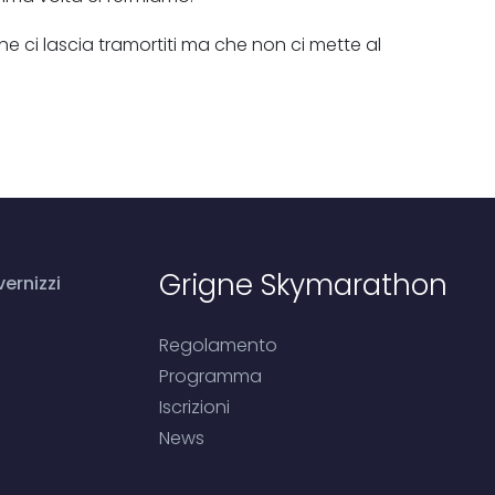
he ci lascia tramortiti ma che non ci mette al
Grigne Skymarathon
ernizzi
Regolamento
Programma
Iscrizioni
News