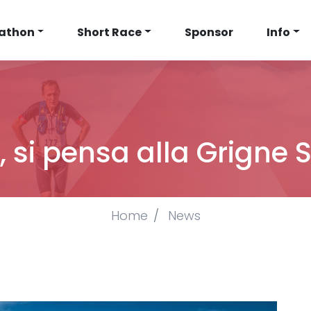
athon
Short Race
Sponsor
Info
TION
, si pensa alla Grigne
Home
News